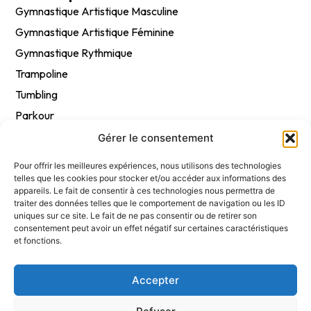
Gymnastique Artistique Masculine
Gymnastique Artistique Féminine
Gymnastique Rythmique
Trampoline
Tumbling
Parkour
Gym Entretien Adultes
Gérer le consentement
BabyGym
Pour offrir les meilleures expériences, nous utilisons des technologies
telles que les cookies pour stocker et/ou accéder aux informations des
appareils. Le fait de consentir à ces technologies nous permettra de
Légal
traiter des données telles que le comportement de navigation ou les ID
uniques sur ce site. Le fait de ne pas consentir ou de retirer son
Mentions légales
consentement peut avoir un effet négatif sur certaines caractéristiques
Politique de confidentialité RGPD
et fonctions.
Politique de cookies (UE)
Accepter