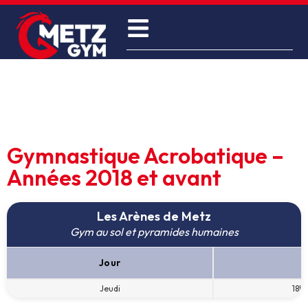
Gymnastique Acrobatique –
Années 2018 et avant
Les Arènes de Metz
Gym au sol et pyramides humaines
Jour
H
Jeudi
18h1