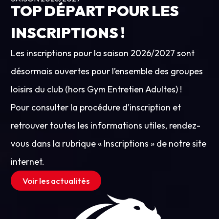
TOP DÉPART POUR LES
INSCRIPTIONS !
ME
L
Les inscriptions pour la saison 2026/2027 sont
P
désormais ouvertes pour l’ensemble des groupes
loisirs du club (hors Gym Entretien Adultes) !
Me
Pour consulter la procédure d’inscription et
ad
retrouver toutes les informations utiles, rendez-
en
vous dans la rubrique « Inscriptions » de notre site
en
internet.
ry
Voir les actualités