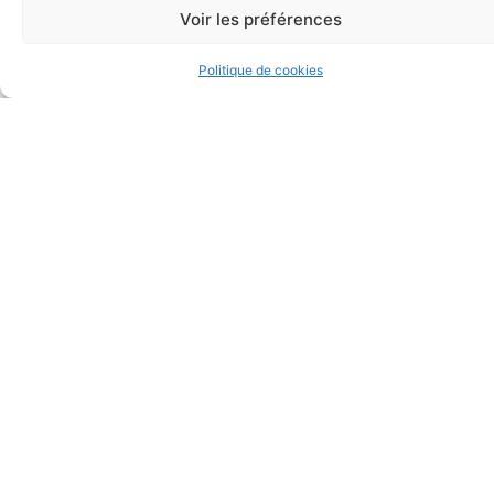
Voir les préférences
DATE CLÉ
Politique de cookies
OUVERTURE DES INSCRIPTIONS
POUR LA SAISON 2026/2027